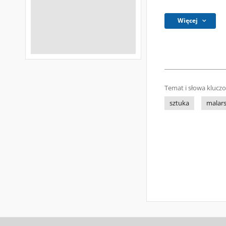
Więcej
Temat i słowa klucz
sztuka
malar