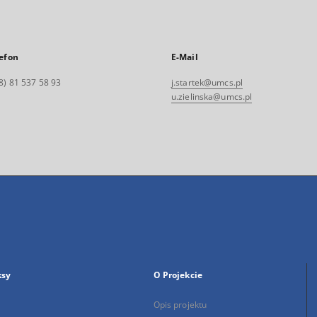
efon
E-Mail
8) 81 537 58 93
j.startek@umcs.pl
u.zielinska@umcs.pl
ksy
O Projekcie
Opis projektu