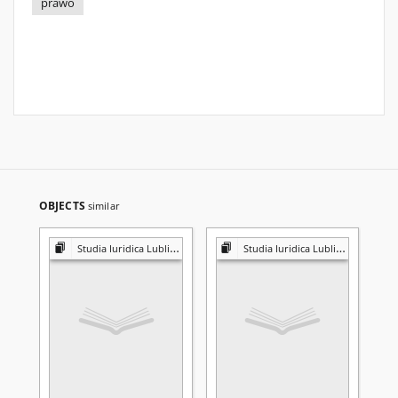
prawo
OBJECTS
similar
Studia Iuridica Lublinensia
Studia Iuridica Lublinensia