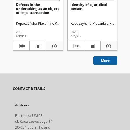
Defects in the
Identity of a juridical
La
undertaking as an object
person
XV
of legal transaction
Kopaczyńska-Pieczniak, Katarzyna
Kopaczyńska-Pieczniak, Katarzyna
Uniwersytet Marii Curie-Skłodowskie
Ria
U
2021
2025
193
artykuł
artykuł
ksi
More
CONTACT DETAILS
Address
Biblioteka UMCS
ul. Radziszewskiego 11
20-031 Lublin, Poland