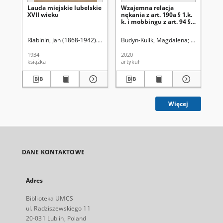
Lauda miejskie lubelskie
Wzajemna relacja
[S
XVII wieku
nękania z art. 190a § 1.k.
sc
k. i mobbingu z art. 94 § 2
k. p.
Riabinin, Jan (1868-1942). Wyd.
Budyn-Kulik, Magdalena
Uniwersytet
1934
2020
[ca
książka
artykuł
ręk
Więcej
DANE KONTAKTOWE
Adres
Biblioteka UMCS
ul. Radziszewskiego 11
20-031 Lublin, Poland