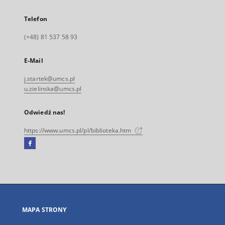
Telefon
(+48) 81 537 58 93
E-Mail
j.startek@umcs.pl
u.zielinska@umcs.pl
Odwiedź nas!
https://www.umcs.pl/pl/biblioteka.htm
Facebook
Link
zewnętrzny,
otworzy
się
w
nowej
MAPA STRONY
karcie