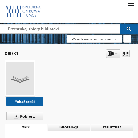
Wyszukiwanie zaawansowane
?
OBIEKT
Pokaż treść
Pobierz
OPIS
INFORMACJE
STRUKTURA