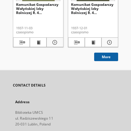
Komunikat Gospodarczy
Komunikat Gospodarczy
Ko
Wołyńskiej Izby
Wołyńskiej Izby
Wo
Rolniczej R. 4
Rolniczej R. 4
Rol
(1937/1938), Nr 6=37
(1937/1938), Nr 7=38
(1
1937-11-03
1937-12-01
193
czasopismo
czasopismo
cza
More
CONTACT DETAILS
Address
Biblioteka UMCS
ul. Radziszewskiego 11
20-031 Lublin, Poland