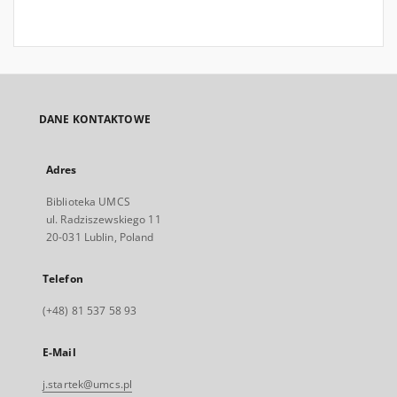
DANE KONTAKTOWE
Adres
Biblioteka UMCS
ul. Radziszewskiego 11
20-031 Lublin, Poland
Telefon
(+48) 81 537 58 93
E-Mail
j.startek@umcs.pl