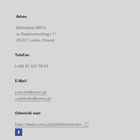
Adres
Biblioteka UMCS
ul. Radziszewskiego 11
20-031 Lublin, Poland
Telefon
(+48) 81 537 58 93
E-Mail
j.startek@umcs.pl
u.zielinska@umcs.pl
Odwiedź nas!
https://www.umcs.pl/pl/biblioteka.htm
Facebook
Link