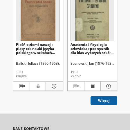
Pieśń o ziemi naszej :
Anatomia i fizyologia
Mó
piąty rok nauki języka
człowieka : podręcznik
do
polskiego w szkołach
dla klas wyższych szkół
pol
powszechnych
średnich
gi
Balicki, Juliusz (1890-1963)
Maykowski, Stanisław (1880-1961)
Sosnowski, Jan (1876-1938)
Bal
1933
1910
194
książka
książka
ksi
Więcej
DANE KONTAKTOWE