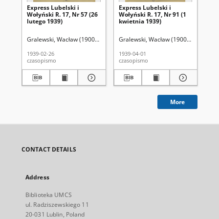
Express Lubelski i
Express Lubelski i
Exp
Wołyński R. 17, Nr 57 (26
Wołyński R. 17, Nr 91 (1
Woł
lutego 1939)
kwietnia 1939)
kw
Gralewski, Wacław (1900-1972). Red.
Gralewski, Wacław (1900-1972). Red.
Gra
1939-02-26
1939-04-01
193
czasopismo
czasopismo
cza
More
CONTACT DETAILS
Address
Biblioteka UMCS
ul. Radziszewskiego 11
20-031 Lublin, Poland