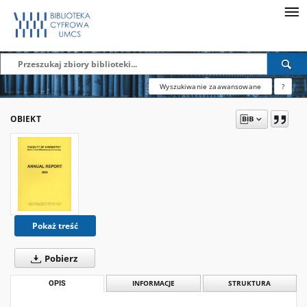
Wyszukiwanie zaawansowane
?
OBIEKT
Pokaż treść
Pobierz
OPIS
INFORMACJE
STRUKTURA