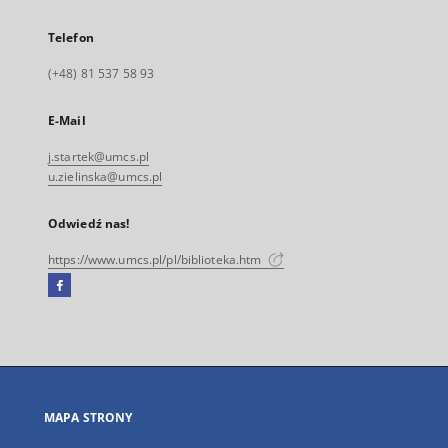
Telefon
(+48) 81 537 58 93
E-Mail
j.startek@umcs.pl
u.zielinska@umcs.pl
Odwiedź nas!
https://www.umcs.pl/pl/biblioteka.htm
Facebook
Link
zewnętrzny,
otworzy
się
w
nowej
MAPA STRONY
karcie