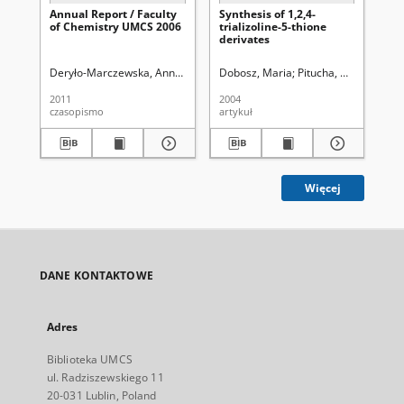
Annual Report / Faculty
Synthesis of 1,2,4-
Ele
of Chemistry UMCS 2006
trializoline-5-thione
of
derivates
alk
Deryło-Marczewska, Anna (1954- ). Ed.
Dobosz, Maria
Pitucha, Monika
Wuj
Si
2011
2004
200
czasopismo
artykuł
art
Więcej
DANE KONTAKTOWE
Adres
Biblioteka UMCS
ul. Radziszewskiego 11
20-031 Lublin, Poland