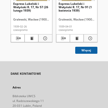
Express Lubelski i
Express Lubelski i
Exp
Wołyński R. 17, Nr 57 (26
Wołyński R. 17, Nr 91 (1
Woł
lutego 1939)
kwietnia 1939)
kw
Gralewski, Wacław (1900-1972). Red.
Gralewski, Wacław (1900-1972). Red.
Gra
1939-02-26
1939-04-01
193
czasopismo
czasopismo
cza
Więcej
DANE KONTAKTOWE
Adres
Biblioteka UMCS
ul. Radziszewskiego 11
20-031 Lublin, Poland