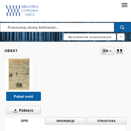
Wyszukiwanie zaawansowane
?
OBIEKT
Pokaż treść
Pobierz
OPIS
INFORMACJE
STRUKTURA