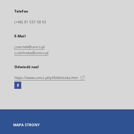
Telefon
(+48) 81 537 58 93
E-Mail
j.startek@umcs.pl
u.zielinska@umcs.pl
Odwiedź nas!
https://www.umcs.pl/pl/biblioteka.htm
Facebook
Link
zewnętrzny,
otworzy
się
w
nowej
MAPA STRONY
karcie