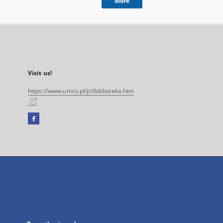
More
Visit us!
https://www.umcs.pl/pl/biblioteka.htm
Facebook
External
link,
will
open
in
a
new
tab