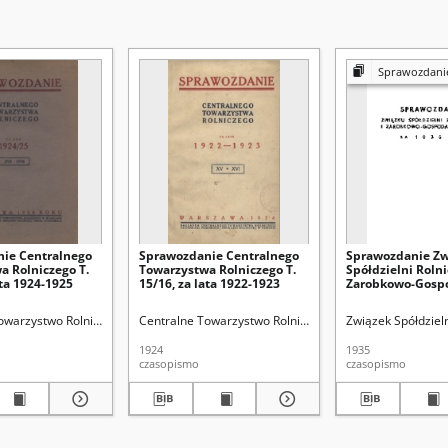
Sprawozdanie Związku Spółdzielni Rolniczych i Zar
ie Centralnego
Sprawozdanie Centralnego
Sprawozdanie Zw
a Rolniczego T.
Towarzystwa Rolniczego T.
Spółdzielni Rolni
ata 1924-1925
15/16, za lata 1922-1923
Zarobkowo-Gosp
R.P. za Rok 1935
lskiem
owarzystwo Rolnicze
Centralne Towarzystwo Rolnicze
Związek Spółdziel
1924
1935
czasopismo
czasopismo