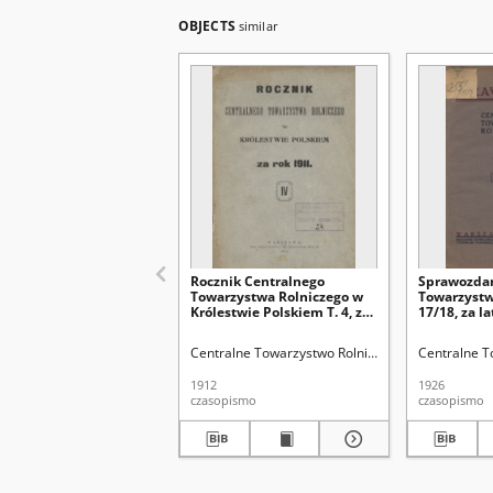
OBJECTS
similar
Rocznik Centralnego
Sprawozdan
Towarzystwa Rolniczego w
Towarzystw
Królestwie Polskiem T. 4, za
17/18, za l
Rok 1911
Centralne Towarzystwo Rolnicze w Królestwie Po
Centralne T
1912
1926
czasopismo
czasopismo