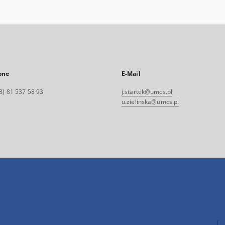
one
E-Mail
8) 81 537 58 93
j.startek@umcs.pl
u.zielinska@umcs.pl