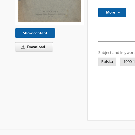
More
Show content
Download
Subject and keyword
Polska
1900-