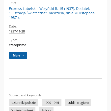
Title:
Express Lubelski i Wołyński R. 15 (1937). Dodatek
"Ilustracja Świąteczna", niedziela, dnia 28 listopada
1937 r.
Date:
1937-11-28
Type:
czasopismo
More
Subject and keywords:
dzienniki polskie
1900-1945
Lublin (region)
Wołyń (region)
Polska