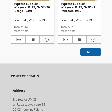
Express Lubelski i
Express Lubelski i
Exp
Wołyński R. 17, Nr 57 (26
Wołyński R. 17, Nr 91 (1
Woł
lutego 1939)
kwietnia 1939)
kw
Gralewski, Wacław (1900-1972). Red.
Gralewski, Wacław (1900-1972). Red.
Gra
1939-02-26
1939-04-01
193
czasopismo
czasopismo
cza
More
CONTACT DETAILS
Address
Biblioteka UMCS
ul. Radziszewskiego 11
20-031 Lublin, Poland