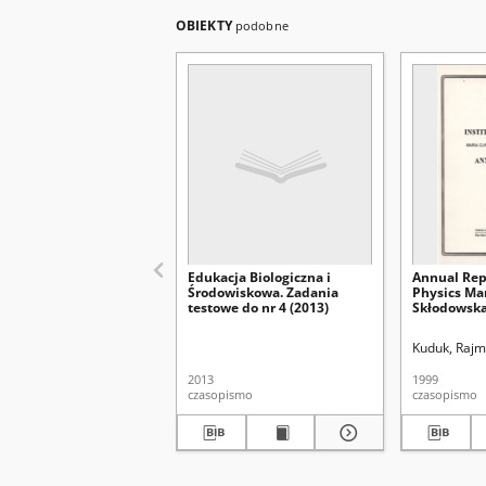
OBIEKTY
podobne
Edukacja Biologiczna i
Annual Repo
Środowiskowa. Zadania
Physics Mar
testowe do nr 4 (2013)
Skłodowska
Kuduk, Rajm
2013
1999
czasopismo
czasopismo