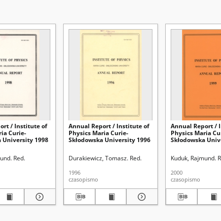
rt / Institute of
Annual Report / Institute of
Annual Report / I
ia Curie-
Physics Maria Curie-
Physics Maria Cu
 University 1998
Skłodowska University 1996
Skłodowska Univ
und. Red.
Durakiewicz, Tomasz. Red.
Kuduk, Rajmund. R
1996
2000
czasopismo
czasopismo