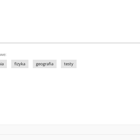
owe:
ia
fizyka
geografia
testy