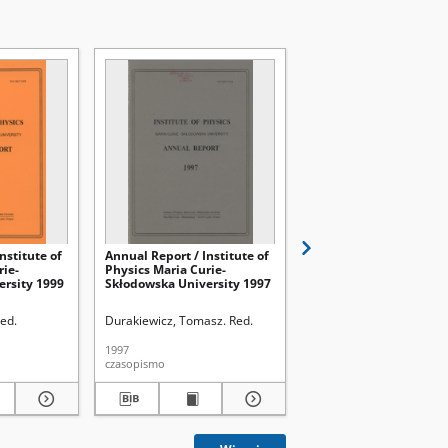
nstitute of
Annual Report / Institute of
Uczymy myślenia : zad
rie-
Physics Maria Curie-
na lekcje z przedmiot
ersity 1999
Skłodowska University 1997
przyrodniczych
ed.
Durakiewicz, Tomasz. Red.
Ostrowska, Elżbieta Bar
1997
2013
czasopismo
książka