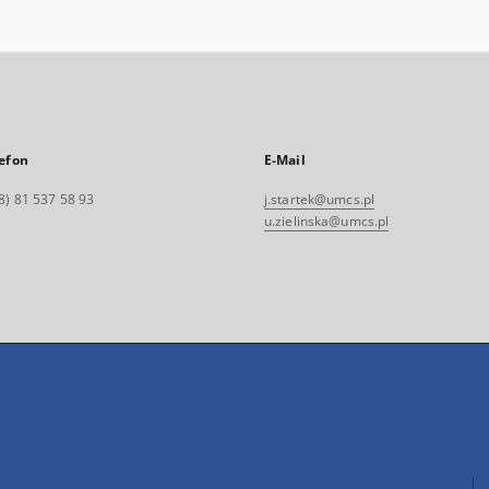
efon
E-Mail
8) 81 537 58 93
j.startek@umcs.pl
u.zielinska@umcs.pl