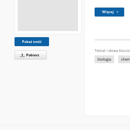
Więcej
Pokaż treść
Temat i słowa klucz
Pobierz
biologia
chem