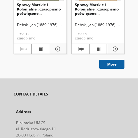
Sprawy Morskie i
Sprawy Morskie i
Sp
Kolonjalne : czasopismo
Kolonjalne : czasopismo
Ko
poświęcone
poświęcone
po
zagadnieniom morskim,
zagadnieniom morskim,
za
żeglugi śródlądowej,
żeglugi śródlądowej,
że
Dębski, Jan (1889-1976). Red.
Dębski, Jan (1889-1976). Red.
Dęb
migracyjnym i
migracyjnym i
mi
kolonjalnym R. 2, z. 4
kolonjalnym R. 2, z. 3
kol
1935-12
1935-09
193
(październik/listopad/grudzień
(lipiec/sierpień/wrzesień
(s
czasopismo
czasopismo
cza
1935)
1935)
19
More
CONTACT DETAILS
Address
Biblioteka UMCS
ul. Radziszewskiego 11
20-031 Lublin, Poland