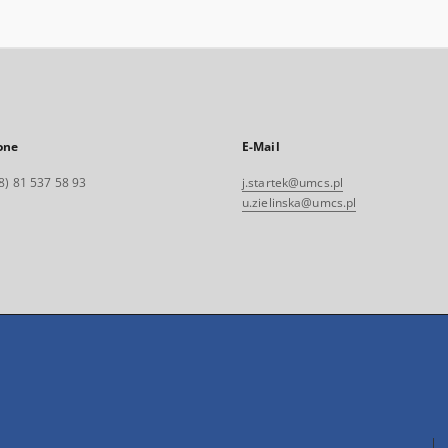
one
E-Mail
8) 81 537 58 93
j.startek@umcs.pl
u.zielinska@umcs.pl