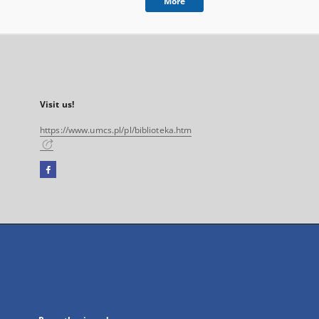
More
Visit us!
https://www.umcs.pl/pl/biblioteka.htm
Facebook
External
link,
will
open
in
a
new
tab