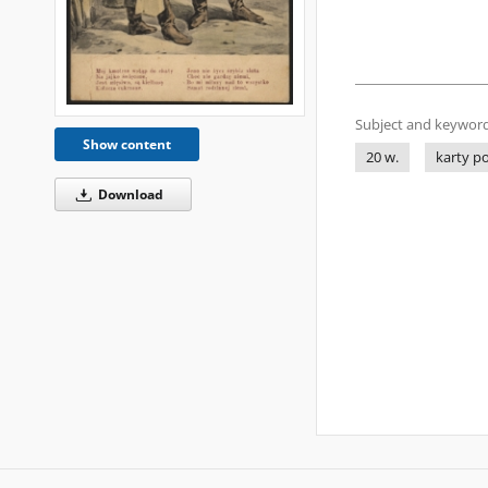
Subject and keyword
Show content
20 w.
karty p
Download