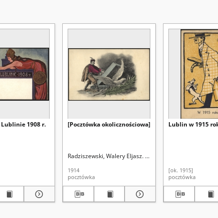
Lublinie 1908 r.
[Pocztówka okolicznościowa]
Lublin w 1915 ro
Radziszewski, Walery Eljasz. Rys.
1914
[ok. 1915]
pocztówka
pocztówka