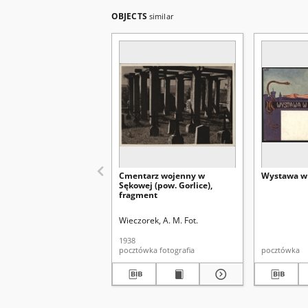
OBJECTS
similar
Cmentarz wojenny w
Wystawa w 
Sękowej (pow. Gorlice),
fragment
Wieczorek, A. M. Fot.
1938
pocztówka fotografia
pocztówka