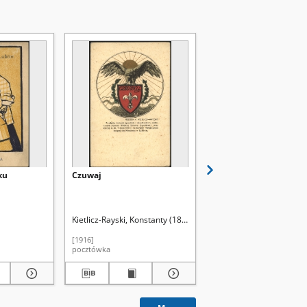
ku
Czuwaj
Przemyśl. Św. Jan z go
w Katedrze. Kopja M.
Strońskiego
Kietlicz-Rayski, Konstanty (1868-1924). Rys.
Janiszewski, M. Fot.
[1916]
pocztówka
pocztówka fotografia