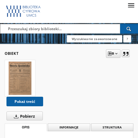
Wyszukiwanie zaawansowane
?
OBIEKT
Pokaż treść
Pobierz
OPIS
INFORMACJE
STRUKTURA