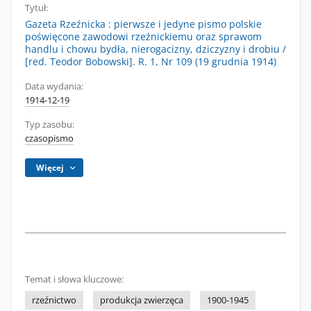
Tytuł:
Gazeta Rzeźnicka : pierwsze i jedyne pismo polskie
poświęcone zawodowi rzeźnickiemu oraz sprawom
handlu i chowu bydła, nierogacizny, dziczyzny i drobiu /
[red. Teodor Bobowski]. R. 1, Nr 109 (19 grudnia 1914)
Data wydania:
1914-12-19
Typ zasobu:
czasopismo
Więcej
Temat i słowa kluczowe:
rzeźnictwo
produkcja zwierzęca
1900-1945