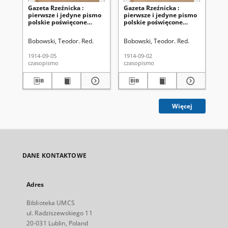
Gazeta Rzeźnicka :
Gazeta Rzeźnicka :
Ga
pierwsze i jedyne pismo
pierwsze i jedyne pismo
pi
polskie poświęcone
polskie poświęcone
po
zawodowi rzeźnickiemu
zawodowi rzeźnickiemu
za
oraz sprawom handlu i
oraz sprawom handlu i
or
Bobowski, Teodor. Red.
Bobowski, Teodor. Red.
Kló
chowu bydła,
chowu bydła,
ch
nierogacizny, dziczyzny i
nierogacizny, dziczyzny i
nie
1914-09-05
1914-09-02
191
drobiu / [red. Teodor
drobiu / [red. Teodor
dro
czasopismo
czasopismo
cza
Bobowski]. R. 1, Nr 83 (5
Bobowski]. R. 1, Nr 82 (2
Apo
września 1914)
września 1914)
5, 
19
Więcej
DANE KONTAKTOWE
Adres
Biblioteka UMCS
ul. Radziszewskiego 11
20-031 Lublin, Poland