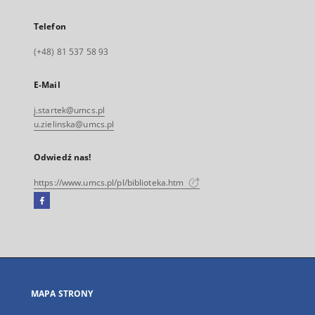
Telefon
(+48) 81 537 58 93
E-Mail
j.startek@umcs.pl
u.zielinska@umcs.pl
Odwiedź nas!
https://www.umcs.pl/pl/biblioteka.htm
Facebook
Link
zewnętrzny,
otworzy
się
w
nowej
MAPA STRONY
karcie