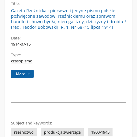
Title:
Gazeta Rzeźnicka : pierwsze i jedyne pismo polskie
poświęcone zawodowi rzeźnickiemu oraz sprawom
handlu i chowu bydła, nierogacizny, dziczyzny i drobiu /
[red. Teodor Bobowski]. R. 1, Nr 68 (15 lipca 1914)
Date:
1914-07-15
Type:
czasopismo
More
Subject and keywords:
rzeźnictwo
produkcja zwierzęca
1900-1945