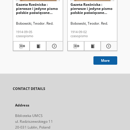
Gazeta Rzeźnicka :
Gazeta Rzeźnicka :
Ga
pierwsze i jedyne pismo
pierwsze i jedyne pismo
pi
polskie poświęcone
polskie poświęcone
po
zawodowi rzeźnickiemu
zawodowi rzeźnickiemu
za
oraz sprawom handlu i
oraz sprawom handlu i
or
Bobowski, Teodor. Red.
Bobowski, Teodor. Red.
Kló
chowu bydła,
chowu bydła,
ch
nierogacizny, dziczyzny i
nierogacizny, dziczyzny i
nie
1914-09-05
1914-09-02
191
drobiu / [red. Teodor
drobiu / [red. Teodor
dro
czasopismo
czasopismo
cza
Bobowski]. R. 1, Nr 83 (5
Bobowski]. R. 1, Nr 82 (2
Apo
września 1914)
września 1914)
5, 
19
More
CONTACT DETAILS
Address
Biblioteka UMCS
ul. Radziszewskiego 11
20-031 Lublin, Poland