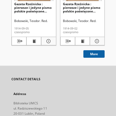
Gazeta Rzeźnicka :
Gazeta Rzeźnicka :
Ga
pierwsze i jedyne pismo
pierwsze i jedyne pismo
pi
polskie poświęcone
polskie poświęcone
po
zawodowi rzeźnickiemu
zawodowi rzeźnickiemu
za
oraz sprawom handlu i
oraz sprawom handlu i
or
Bobowski, Teodor. Red.
Bobowski, Teodor. Red.
Kló
chowu bydła,
chowu bydła,
ch
nierogacizny, dziczyzny i
nierogacizny, dziczyzny i
nie
1914-09-05
1914-09-02
191
drobiu / [red. Teodor
drobiu / [red. Teodor
dro
czasopismo
czasopismo
cza
Bobowski]. R. 1, Nr 83 (5
Bobowski]. R. 1, Nr 82 (2
Apo
września 1914)
września 1914)
5, 
19
More
CONTACT DETAILS
Address
Biblioteka UMCS
ul. Radziszewskiego 11
20-031 Lublin, Poland