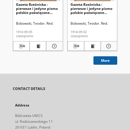
Gazeta Rzeźnicka :
Gazeta Rzeźnicka :
Ga
pierwsze i jedyne pismo
pierwsze i jedyne pismo
pi
polskie poświęcone
polskie poświęcone
po
zawodowi rzeźnickiemu
zawodowi rzeźnickiemu
za
oraz sprawom handlu i
oraz sprawom handlu i
or
Bobowski, Teodor. Red.
Bobowski, Teodor. Red.
Kló
chowu bydła,
chowu bydła,
ch
nierogacizny, dziczyzny i
nierogacizny, dziczyzny i
nie
1914-09-05
1914-09-02
191
drobiu / [red. Teodor
drobiu / [red. Teodor
dro
czasopismo
czasopismo
cza
Bobowski]. R. 1, Nr 83 (5
Bobowski]. R. 1, Nr 82 (2
Apo
września 1914)
września 1914)
5, 
19
More
CONTACT DETAILS
Address
Biblioteka UMCS
ul. Radziszewskiego 11
20-031 Lublin, Poland