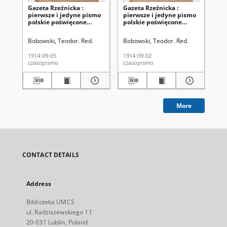
Gazeta Rzeźnicka :
Gazeta Rzeźnicka :
Ga
pierwsze i jedyne pismo
pierwsze i jedyne pismo
pi
polskie poświęcone
polskie poświęcone
po
zawodowi rzeźnickiemu
zawodowi rzeźnickiemu
za
oraz sprawom handlu i
oraz sprawom handlu i
or
Bobowski, Teodor. Red.
Bobowski, Teodor. Red.
Kló
chowu bydła,
chowu bydła,
ch
nierogacizny, dziczyzny i
nierogacizny, dziczyzny i
nie
1914-09-05
1914-09-02
191
drobiu / [red. Teodor
drobiu / [red. Teodor
dro
czasopismo
czasopismo
cza
Bobowski]. R. 1, Nr 83 (5
Bobowski]. R. 1, Nr 82 (2
Apo
września 1914)
września 1914)
5, 
19
More
CONTACT DETAILS
Address
Biblioteka UMCS
ul. Radziszewskiego 11
20-031 Lublin, Poland