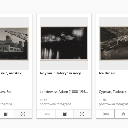
dski", mostek
Gdynia. "Batory" w nocy
Na Brdzie
aw. Fot.
Lenkiewicz, Adam (1888-1941?). Fot.
Cyprian, Tadeusz. 
1939
1938
ztówka fotografia
pocztówka fotografia
pocztówka fotogr