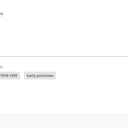
ia
s:
 1918-1939
karty pocztowe