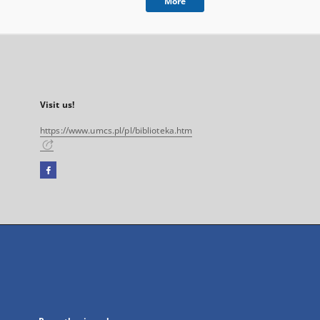
More
Visit us!
https://www.umcs.pl/pl/biblioteka.htm
Facebook
External
link,
will
open
in
a
new
tab