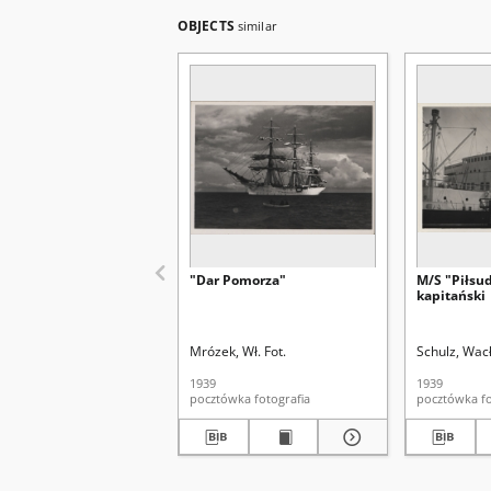
OBJECTS
similar
"Dar Pomorza"
M/S "Piłsu
kapitański
Mrózek, Wł. Fot.
Schulz, Wacł
1939
1939
pocztówka fotografia
poc