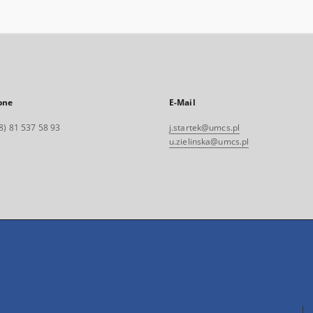
one
E-Mail
8) 81 537 58 93
j.startek@umcs.pl
u.zielinska@umcs.pl