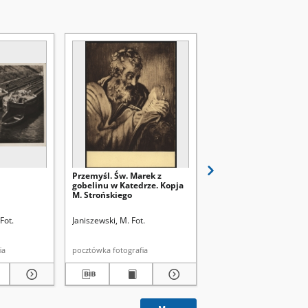
Przemyśl. Św. Marek z
Przemyśl. Św. Mateusz
gobelinu w Katedrze. Kopja
gobelinu w Katedrze. 
M. Strońskiego
M. Strońskiego
Fot.
Janiszewski, M. Fot.
Janiszewski, M. Fot.
afia
pocztówka fotografia
pocztówka fotografia