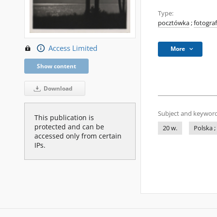
Type:
pocztówka
;
fotograf
Access Limited
More
Show content
Download
Subject and keyword
This publication is
protected and can be
20 w.
Polska ;
accessed only from certain
IPs.