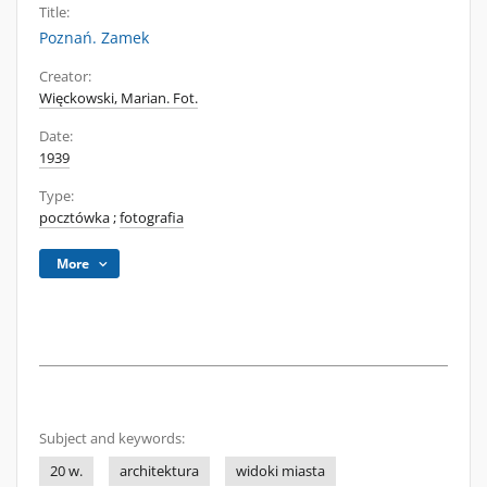
Title:
Poznań. Zamek
Creator:
Więckowski, Marian. Fot.
Date:
1939
Type:
pocztówka
;
fotografia
More
Subject and keywords:
20 w.
architektura
widoki miasta