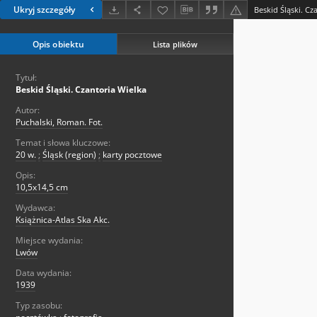
Ukryj szczegóły
Beskid Śląski. Cz
Opis obiektu
Lista plików
Tytuł:
Beskid Śląski. Czantoria Wielka
Autor:
Puchalski, Roman. Fot.
Temat i słowa kluczowe:
20 w.
;
Śląsk (region)
;
karty pocztowe
Opis:
10,5x14,5 cm
Wydawca:
Książnica-Atlas Ska Akc.
Miejsce wydania:
Lwów
Data wydania:
1939
Typ zasobu: