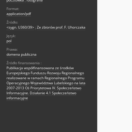
pocztówka
;
fotografia
Format:
application/pdf
Źródło:
<sygn. U360/39>
;
Ze zbiorów prof. F. Uhorczaka
Język:
pol
Prawa:
domena publiczna
Źródło finansowania :
Publikacja współfinansowana ze środków
Europejskiego Funduszu Rozwoju Regionalnego
realizowane w ramach Regionalnego Programu
Operacyjnego Województwa Lubelskiego na lata
2007-2013 Oś Priorytetowa IV. Społeczeństwo
Informacyjne. Działanie 4.1 Społeczeństwo
informacyjne