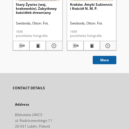
Stary Żywiec (woj.
Kraków. Attyki Sukiennic
Po
krakowskie). Zabytkowy
i Kościół N. M. P.
kościółek drewniany
Swoboda, Otton. Fot.
Swoboda, Otton. Fot.
Puc
1939
1939
193
pocztówka fotografia
pocztówka fotografia
More
CONTACT DETAILS
Address
Biblioteka UMCS
ul. Radziszewskiego 11
20-031 Lublin, Poland