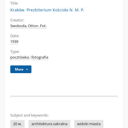
Title:
Kraków. Prezbiterium Kościoła N. M. P.
Creator:
Swoboda, Otton. Fot.
Date:
1939
Type:
pocztówka
;
fotografia
More
Subject and keywords:
20 w.
architektura sakralna
widoki miasta