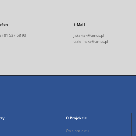
efon
E-Mail
8) 81 537 58 93
j.startek@umcs.pl
u.zielinska@umcs.pl
ksy
O Projekcie
Opis projektu