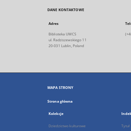
DANE KONTAKTOWE
Adres
Tel
Biblioteka UMCS
(+4
ul. Radziszewskiego 11
20-031 Lublin, Poland
MAPA STRONY
Strona główna
Kolekcje
Inde
Dziedzictwo kulturowe
Tytuł