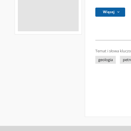
Więcej
Temat i słowa klucz
geologia
petr