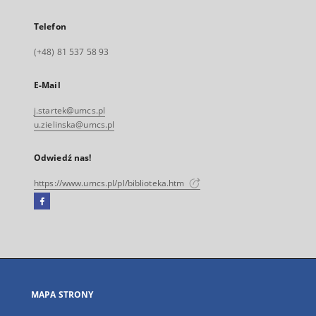
Telefon
(+48) 81 537 58 93
E-Mail
j.startek@umcs.pl
u.zielinska@umcs.pl
Odwiedź nas!
https://www.umcs.pl/pl/biblioteka.htm
Facebook
Link
zewnętrzny,
otworzy
się
w
nowej
MAPA STRONY
karcie