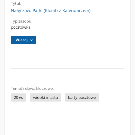
Tytuł:
Nałęczów. Park. (Klomb z Kalendarzem)
Typ zasobu:
pocztówka
Więcej
Temat i słowa kluczowe:
20 w.
widoki miasta
karty pocztowe