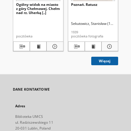
Ogólny widok na miasto
Poznań. Ratusz
Po
z góry Chełmowej. Chełm
Ko
nad rz. Uherką [..]
prz
Sekutowicz, Stanisław (1907-1944). F
Puc
1939
193
pocztówka
pocztówka fotografia
Więcej
DANE KONTAKTOWE
Adres
Biblioteka UMCS
ul. Radziszewskiego 11
20-031 Lublin, Poland