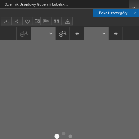
Dziennik Urzędowy Gubernii Lubelskiey 1844, Nr 3 (8/20 stycz.)
Pokaż szczegóły