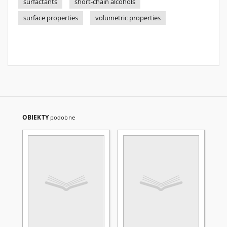
surfactants
short-chain alcohols
surface properties
volumetric properties
OBIEKTY
podobne