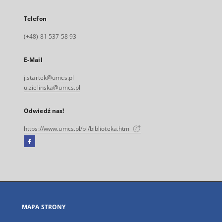
Telefon
(+48) 81 537 58 93
E-Mail
j.startek@umcs.pl
u.zielinska@umcs.pl
Odwiedź nas!
https://www.umcs.pl/pl/biblioteka.htm
Facebook
Link
zewnętrzny,
otworzy
się
w
nowej
MAPA STRONY
karcie