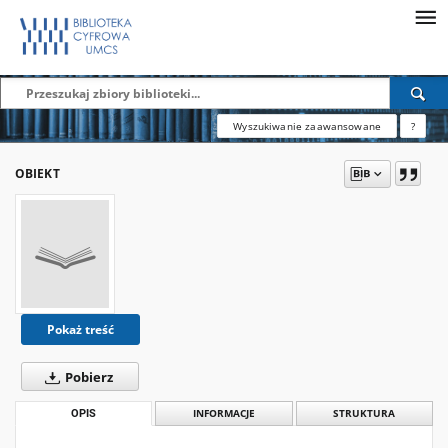
Wyszukiwanie zaawansowane
?
OBIEKT
Pokaż treść
Pobierz
OPIS
INFORMACJE
STRUKTURA