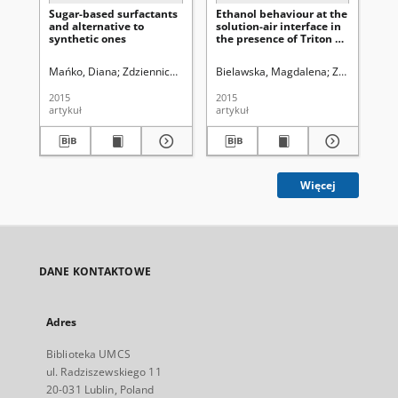
Sugar-based surfactants
Ethanol behaviour at the
Th
and alternative to
solution-air interface in
the
synthetic ones
the presence of Triton X-
of
100 and
and
cetyltrimethylammonium
ad
Mańko, Diana
Zdziennicka, Anna
Bielawska, Magdalena
Goworek, Jacek (1949- ). Red.
Zdziennicka,
Jań
bromide mixture
mic
2015
2015
199
artykuł
artykuł
art
Więcej
DANE KONTAKTOWE
Adres
Biblioteka UMCS
ul. Radziszewskiego 11
20-031 Lublin, Poland