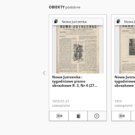
OBIEKTY
podobne
Nowa Jutrzenka
Nowa J
Nowa Jutrzenka :
Nowa Jutrz
tygodniowe pismo
tygodniow
obrazkowe R. 3, Nr 4 (27
obrazkowe R
stycz. 1910)
stycz. 1910)
1910-01-27
1910
czasopismo
czasopismo