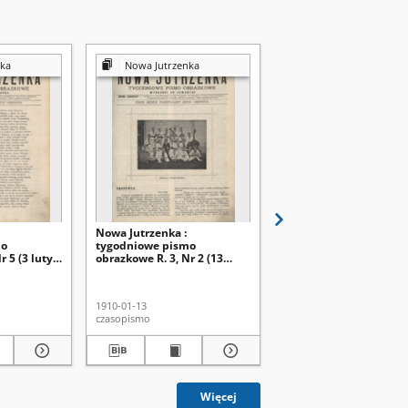
ka
Nowa Jutrzenka
Nowa Jutrzenka
Nowa Jutrzenka :
Nowa Jutrzenka :
mo
tygodniowe pismo
tygodniowe pismo
r 5 (3 luty
obrazkowe R. 3, Nr 2 (13
obrazkowe R. 3, Nr 1 (6 
stycz. 1910)
1910)
1910-01-13
1910-01-06
czasopismo
czasopismo
Więcej