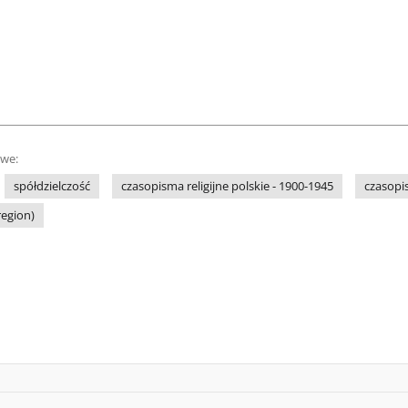
owe:
spółdzielczość
czasopisma religijne polskie - 1900-1945
czasopis
region)