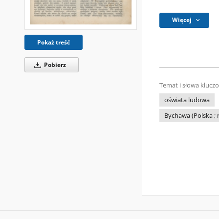
Więcej
Pokaż treść
Pobierz
Temat i słowa klucz
oświata ludowa
Bychawa (Polska ; 