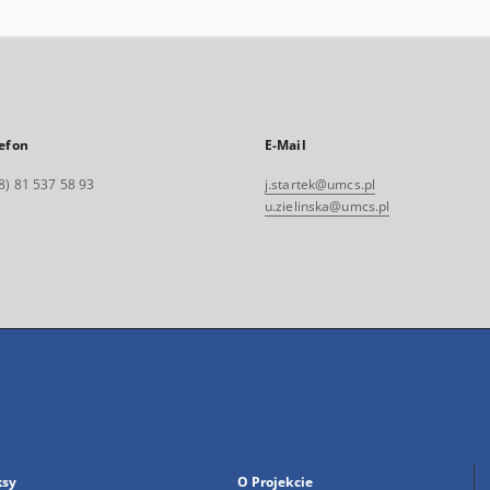
efon
E-Mail
8) 81 537 58 93
j.startek@umcs.pl
u.zielinska@umcs.pl
ksy
O Projekcie