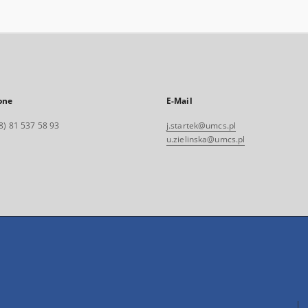
one
E-Mail
8) 81 537 58 93
j.startek@umcs.pl
u.zielinska@umcs.pl