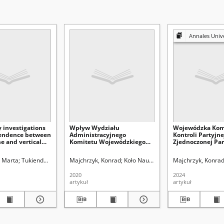
Annales Universitatis Mariae Curie-Sk
 investigations
Wpływ Wydziału
Wojewódzka Kom
endence between
Administracyjnego
Kontroli Partyjne
e and vertical
Komitetu Wojewódzkiego
Zjednoczonej Par
of rotifers in
Polskiej Zjednoczonej Partii
Robotniczej w Lu
during summer
Robotniczej na władzę
latach 1956–1975.
 Marta
ersytet Marii Curie-Skłodowskiej (Lublin)
Tukiendorf, Anna. Red.
Majchrzyk, Konrad
Koło Naukowe Historyków Studentó
Majchrzyk, Konra
sądowniczą w latach 1956-
działalność, ludz
1975 : wybrane problemy
2020
2024
artykuł
artykuł