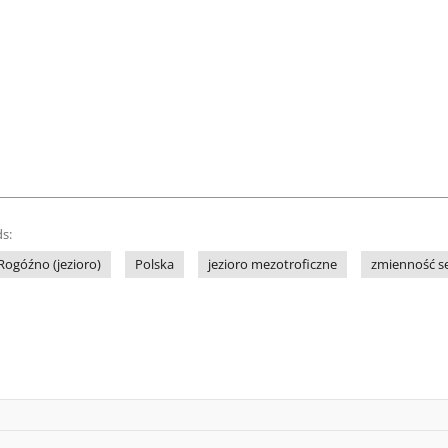
s:
Rogóźno (jezioro)
Polska
jezioro mezotroficzne
zmienność 