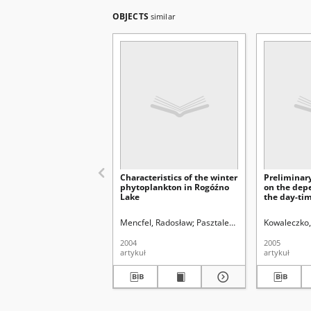
OBJECTS
similar
Characteristics of the winter
Preliminary
phytoplankton in Rogóźno
on the dep
Lake
the day-tim
migrations 
Piaseczno 
Mencfel, Radosław
Pasztaleniec, Agnieszka
Kowaleczko,
Uniw
stagnation
2004
2005
artykuł
artykuł