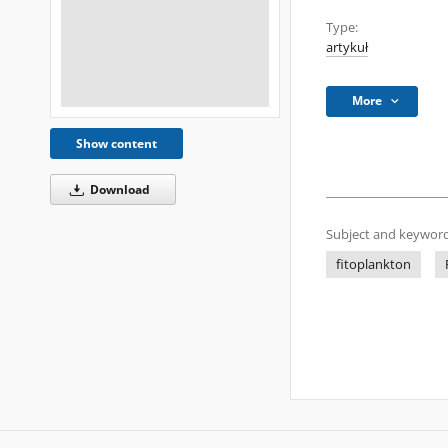
Type:
artykuł
More
Show content
Download
Subject and keyword
fitoplankton