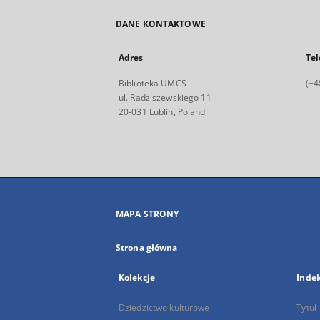
DANE KONTAKTOWE
Adres
Tel
Biblioteka UMCS
(+4
ul. Radziszewskiego 11
20-031 Lublin, Poland
MAPA STRONY
Strona główna
Kolekcje
Inde
Dziedzictwo kulturowe
Tytuł