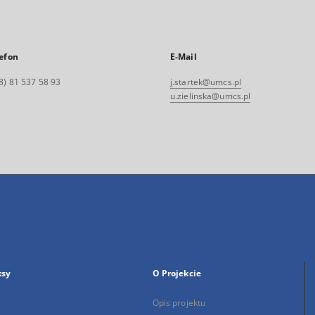
efon
E-Mail
8) 81 537 58 93
j.startek@umcs.pl
u.zielinska@umcs.pl
ksy
O Projekcie
Opis projektu