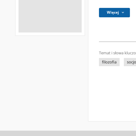
Więcej
Temat i słowa klucz
filozofia
socjo