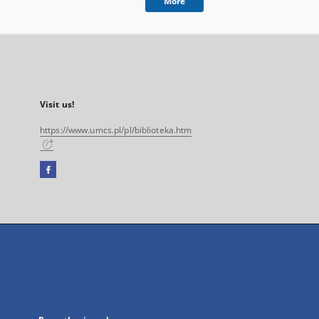
More
Visit us!
https://www.umcs.pl/pl/biblioteka.htm
Facebook
External
link,
will
open
in
a
new
tab