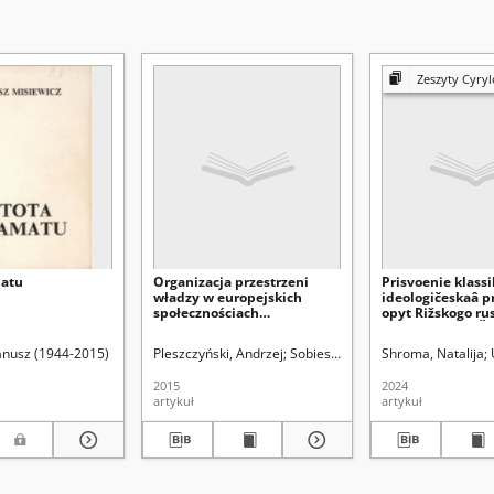
Zeszyty Cyrylo-
matu
Organizacja przestrzeni
Prisvoenie klassi
władzy w europejskich
ideologičeskaâ p
społecznościach
opyt Rižskogo ru
tradycyjnych – zarys
teatra Mihaila Č
problemu
Janusz (1944-2015)
Pleszczyński, Andrzej
Sobiesiak, Joanna Aleksandra. Re
Shroma, Natalija
2015
2024
artykuł
artykuł