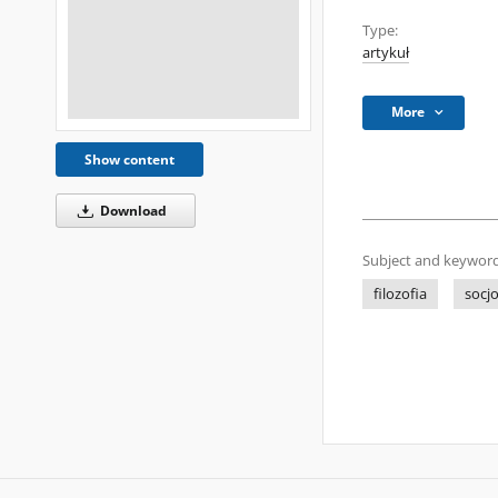
Type:
artykuł
More
Show content
Download
Subject and keyword
filozofia
socjo