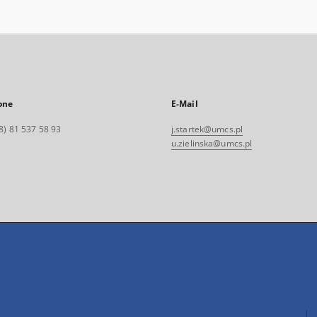
one
E-Mail
8) 81 537 58 93
j.startek@umcs.pl
u.zielinska@umcs.pl