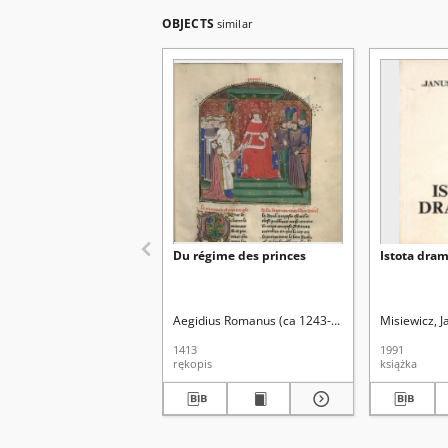
OBJECTS
similar
Du régime des princes
Istota dra
Aegidius Romanus (ca 1243-1316). Aut. oryg.
Misiewicz, 
1413
1991
rękopis
książka