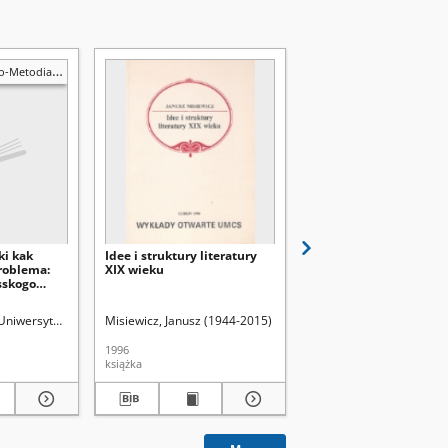
Metodiańskie
ki kak
Idee i struktury literatury
Philosophon Agora 19
roblema:
XIX wieku
sskogo
ehova
d.
Uniwersytet Marii Curie-Skłodowskiej (Lublin). Zakład Językoznawstwa Słowiańsk
Misiewicz, Janusz (1944-2015)
Uniwersytet Marii Curie-
1996
1989
książka
czasopismo