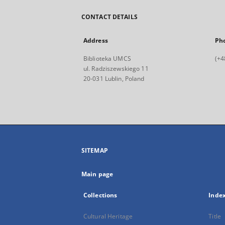
CONTACT DETAILS
Address
Ph
Biblioteka UMCS
(+4
ul. Radziszewskiego 11
20-031 Lublin, Poland
SITEMAP
Main page
Collections
Inde
Cultural Heritage
Title