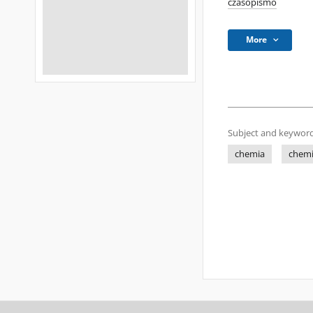
czasopismo
More
Subject and keyword
chemia
chemi