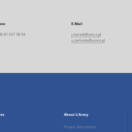
one
E-Mail
8) 81 537 58 93
j.startek@umcs.pl
u.zielinska@umcs.pl
xes
About Library
Project Description