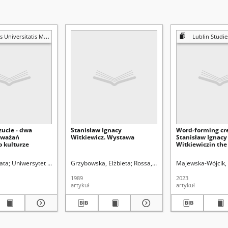
ariae Curie-Skłodowska. Sectio I, Philosophia-Sociologia
Lublin Studies in Modern La
zucie - dwa
Stanisław Ignacy
Word-forming cre
zważań
Witkiewicz. Wystawa
Stanisław Ignacy
o kulturze
Witkiewiczin the 
and cognitive ap
-Skłodowskiej (Lublin)
ata
Uniwersytet Marii Curie-Skłodowskiej (Lublin)
Grzybowska, Elżbieta
Rossa, Urszula
Czarnecki, Zdzisław J. Red.
Majewska-Wójcik,
1989
2023
artykuł
artykuł