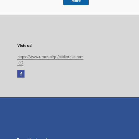
More
Visit us!
https://www.umcs.pl/pl/biblioteka.htm
Facebook
External
link,
will
open
in
a
new
tab