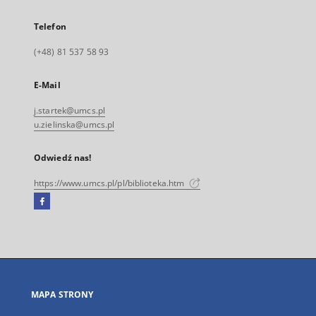
Telefon
(+48) 81 537 58 93
E-Mail
j.startek@umcs.pl
u.zielinska@umcs.pl
Odwiedź nas!
https://www.umcs.pl/pl/biblioteka.htm
Facebook
Link
zewnętrzny,
otworzy
się
w
nowej
MAPA STRONY
karcie