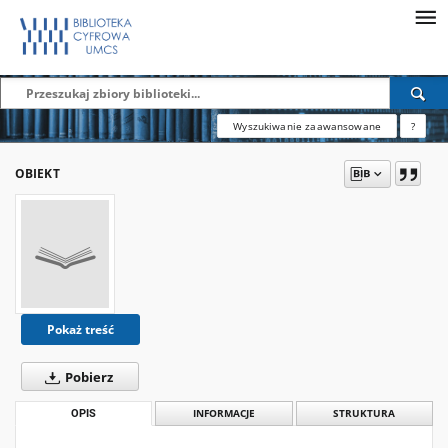
Wyszukiwanie zaawansowane
?
OBIEKT
Pokaż treść
Pobierz
OPIS
INFORMACJE
STRUKTURA