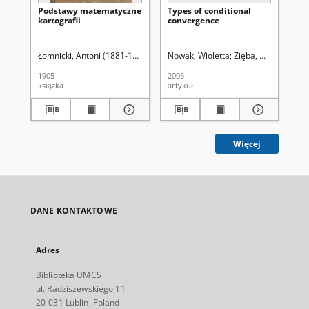
Podstawy matematyczne
Types of conditional
On
kartografii
convergence
ex
el
Łomnicki, Antoni (1881-1941)
Nowak, Wioletta
Zięba, Wiesław
Uni
Bat
1905
2005
200
książka
artykuł
art
Więcej
DANE KONTAKTOWE
Adres
Biblioteka UMCS
ul. Radziszewskiego 11
20-031 Lublin, Poland