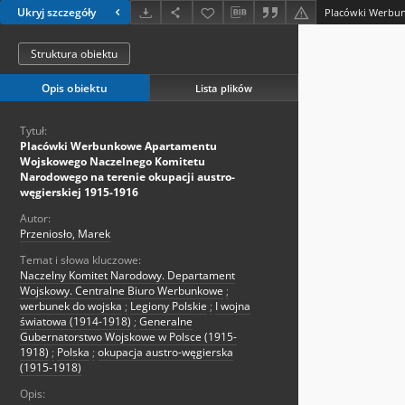
Ukryj szczegóły
Struktura obiektu
Opis obiektu
Lista plików
Tytuł:
Placówki Werbunkowe Apartamentu
Wojskowego Naczelnego Komitetu
Narodowego na terenie okupacji austro-
węgierskiej 1915-1916
Autor:
Przeniosło, Marek
Temat i słowa kluczowe:
Naczelny Komitet Narodowy. Departament
Wojskowy. Centralne Biuro Werbunkowe
;
werbunek do wojska
;
Legiony Polskie
;
I wojna
światowa (1914-1918)
;
Generalne
Gubernatorstwo Wojskowe w Polsce (1915-
1918)
;
Polska
;
okupacja austro-węgierska
(1915-1918)
Opis: