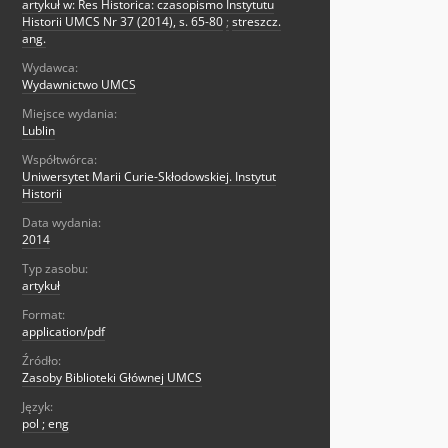
artykuł w: Res Historica: czasopismo Instytutu
Historii UMCS Nr 37 (2014), s. 65-80
;
streszcz.
ang.
Wydawca:
Wydawnictwo UMCS
Miejsce wydania:
Lublin
Współtwórca:
Uniwersytet Marii Curie-Skłodowskiej. Instytut
Historii
Data wydania:
2014
Typ zasobu:
artykuł
Format:
application/pdf
Źródło:
Zasoby Biblioteki Głównej UMCS
Język:
pol ; eng