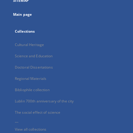
SITEMAP
new
tab
Main page
Collections
Cultural Heritage
Science and Education
Doctoral Dissertations
Regional Materials
Bibliophile collection
Lublin 700th anniversary of the city
The social effect of science
...
View all collections