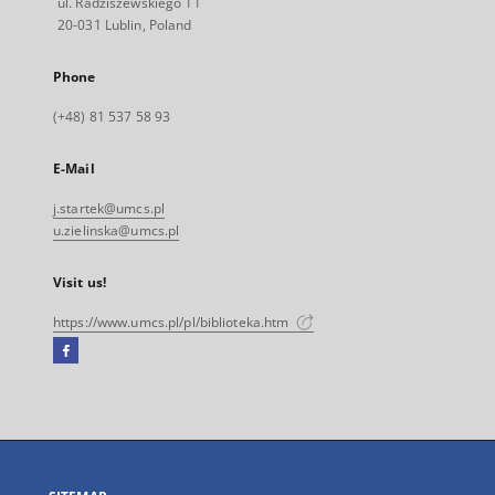
ul. Radziszewskiego 11
20-031 Lublin, Poland
Phone
(+48) 81 537 58 93
E-Mail
j.startek@umcs.pl
u.zielinska@umcs.pl
Visit us!
https://www.umcs.pl/pl/biblioteka.htm
Facebook
External
link,
will
open
in
a