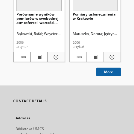
Porównanie wyników
Pomiary usłonecznienia
Wp
pomiarów w swobodnej
w Krakowie
Ad
atmosferze i wartości
Ko
wyznaczonych na
Wo
podstawie baz danych
Zj
Bąkowski, Rafał
Woyciechowska, Jadwiga
Matuszko, Dorota
Łanczont, Maria. Red.
Jędrychowski, Ire
Ma
NCEP/NCAR
Ro
są
2006
2006
202
19
artykuł
artykuł
art
pr
More
CONTACT DETAILS
Address
Biblioteka UMCS