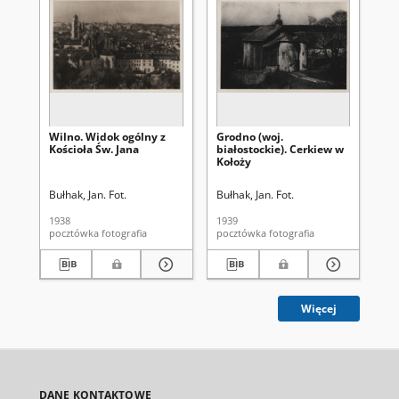
Wilno. Widok ogólny z
Grodno (woj.
Wil
Kościoła Św. Jana
białostockie). Cerkiew w
Wi
Kołoży
Bułhak, Jan. Fot.
Bułhak, Jan. Fot.
Buł
1938
1939
193
pocztówka fotografia
pocztówka fotografia
Więcej
DANE KONTAKTOWE