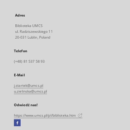
Adres
Biblioteka UMCS
ul. Radziszewskiego 11
20-031 Lublin, Poland
Telefon
(+48) 81 537 58 93
E-Mail
j.startek@umcs.pl
u.zielinska@umcs.pl
Odwiedź nas!
https://www.umcs.pl/pl/biblioteka.htm
Facebook
Link