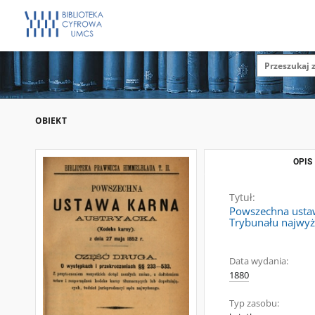
OBIEKT
OPIS
Tytuł:
Powszechna ustawa
Trybunału najwyżs
Data wydania:
1880
Typ zasobu: