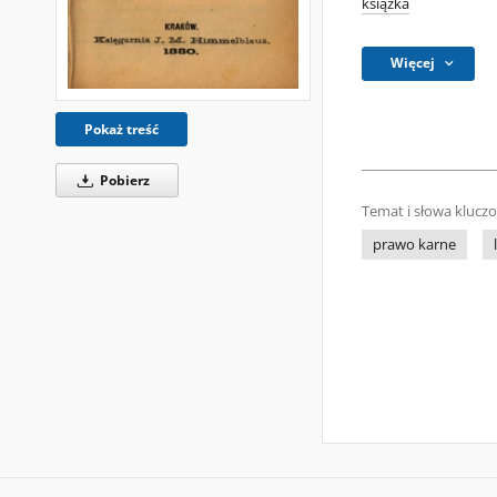
książka
Więcej
Pokaż treść
Pobierz
Temat i słowa klucz
prawo karne