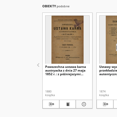
OBIEKTY
podobne
Powszechna ustawa karna
Ustawy wy
austryacka z dnia 27 maja
przekładzie
1852 r. : z późniejszymi
autentycz
ustawami i
niemiecki
rozporządzeniami, tudzież
orzeczeniami c. k. Trybunału
najwyższego. Cz. 1, O
1880
1874
zbrodniach. $$. 1-232
książka
książka