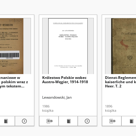
znaniowe w
Królestwo Polskie wobec
Dienst-Reglement
 polskim wraz z
Austro-Węgier, 1914-1918
kaiserliche und 
nym tekstem
Heer. T. 2
m
Lewandowski, Jan
1986
1896
książka
książka