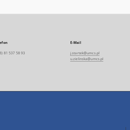
efon
E-Mail
8) 81 537 58 93
j.startek@umcs.pl
u.zielinska@umcs.pl