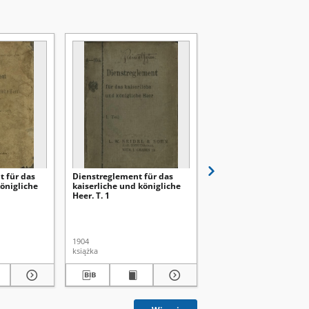
 für das
Dienstreglement für das
Przepisy o zawieraniu
königliche
kaiserliche und königliche
interesów z bankiem
Heer. T. 1
austryacko-węgierski
1904
1911
książka
książka