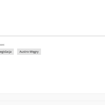
owe:
legislacja
Austro-Węgry