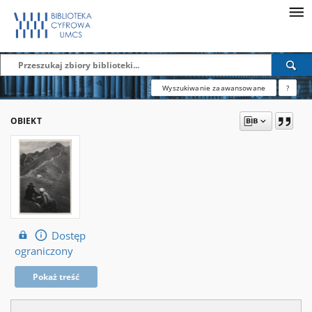
Wyszukiwanie zaawansowane
?
OBIEKT
Dostęp
ograniczony
Pokaż treść