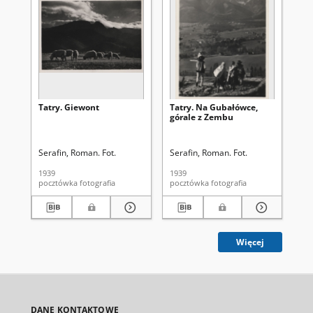
Tatry. Giewont
Tatry. Na Gubałówce,
Ta
górale z Zembu
Koś
Serafin, Roman. Fot.
Serafin, Roman. Fot.
Ser
1939
1939
193
pocztówka fotografia
pocztówka fotografia
Więcej
DANE KONTAKTOWE