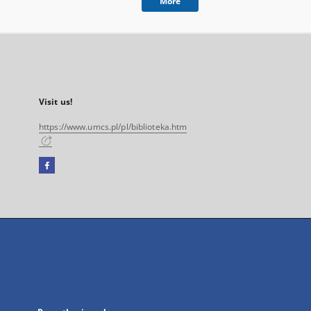
More
Visit us!
https://www.umcs.pl/pl/biblioteka.htm
Facebook
External
link,
will
open
in
a
new
tab