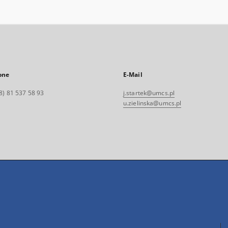
one
E-Mail
8) 81 537 58 93
j.startek@umcs.pl
u.zielinska@umcs.pl