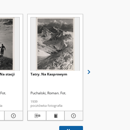
Na stacji
Tatry. Na Kasprowym
Cienie
Fot.
Puchalski, Roman. Fot.
Łatkiewicz, Kazimierz. Fo
1939
1939
afia
pocztówka fotografia
pocztówka fotografia