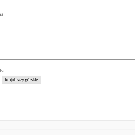
ia
s:
krajobrazy górskie