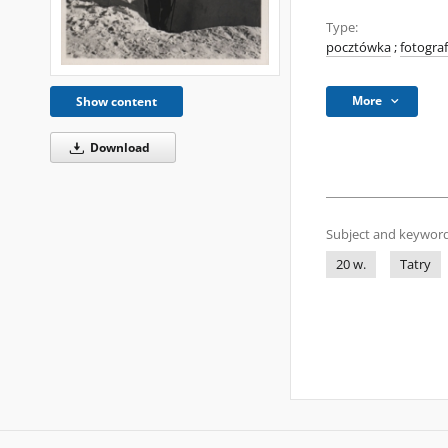
Type:
pocztówka
;
fotograf
More
Show content
Download
Subject and keyword
20 w.
Tatry