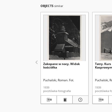
OBJECTS
similar
Zakopane w nocy. Widok
Tatry. Kurs
kościółka
Kasprowy
Puchalski, Roman. Fot.
Puchalski, R
1939
1939
pocztówka fotografia
poc