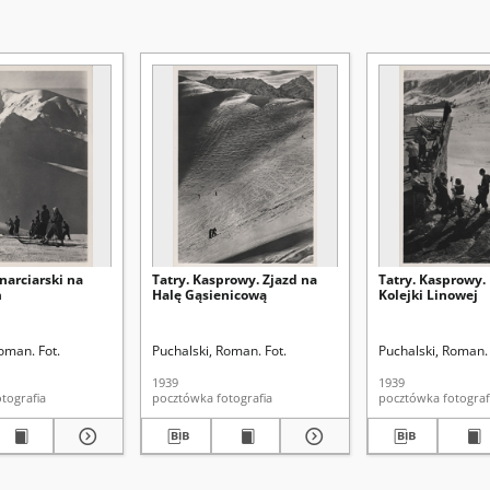
 narciarski na
Tatry. Kasprowy. Zjazd na
Tatry. Kasprowy. 
m
Halę Gąsienicową
Kolejki Linowej
oman. Fot.
Puchalski, Roman. Fot.
Puchalski, Roman. 
1939
1939
ztówka fotografia
pocztówka fotografia
pocztówka fotogr