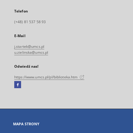
Telefon
(+48) 81 537 58 93
E-Mail
j.startek@umcs.pl
u.zielinska@umcs.pl
Odwiedź nas!
https://www.umcs.pl/pl/biblioteka.htm
Facebook
Link
zewnętrzny,
otworzy
się
w
nowej
MAPA STRONY
karcie