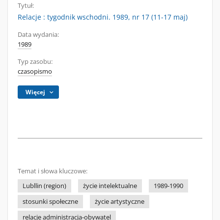
Tytuł:
Relacje : tygodnik wschodni. 1989, nr 17 (11-17 maj)
Data wydania:
1989
Typ zasobu:
czasopismo
Więcej
Temat i słowa kluczowe:
Lubllin (region)
życie intelektualne
1989-1990
stosunki społeczne
życie artystyczne
relacje administracja-obywatel