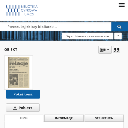
Wyszukiwanie zaawansowane
?
OBIEKT
Pokaż treść
Pobierz
OPIS
INFORMACJE
STRUKTURA