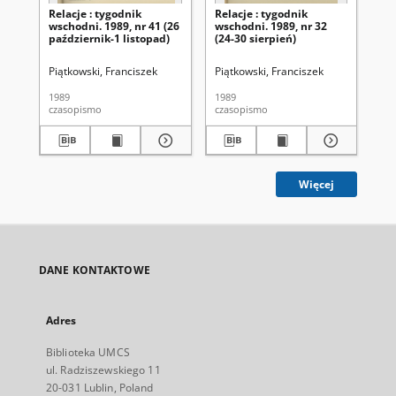
Relacje : tygodnik
Relacje : tygodnik
Rel
wschodni. 1989, nr 41 (26
wschodni. 1989, nr 32
ws
październik-1 listopad)
(24-30 sierpień)
(17
Piątkowski, Franciszek
Piątkowski, Franciszek
Pią
1989
1989
198
czasopismo
czasopismo
cza
Więcej
DANE KONTAKTOWE
Adres
Biblioteka UMCS
ul. Radziszewskiego 11
20-031 Lublin, Poland