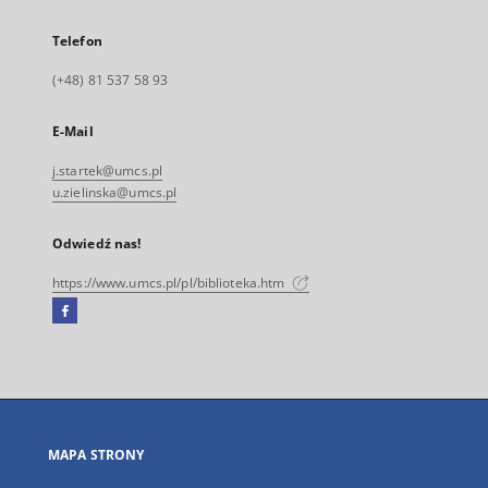
Telefon
(+48) 81 537 58 93
E-Mail
j.startek@umcs.pl
u.zielinska@umcs.pl
Odwiedź nas!
https://www.umcs.pl/pl/biblioteka.htm
Facebook
Link
zewnętrzny,
otworzy
się
w
nowej
MAPA STRONY
karcie