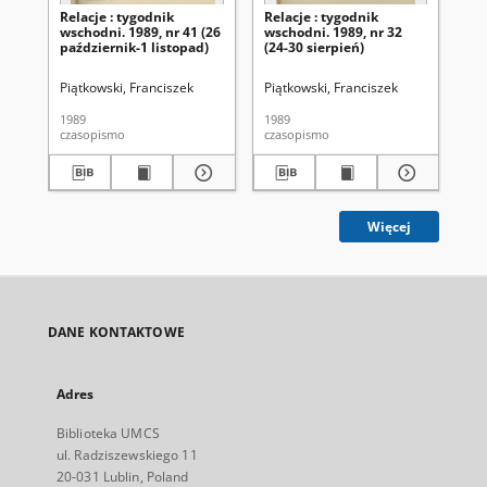
Relacje : tygodnik
Relacje : tygodnik
Rel
wschodni. 1989, nr 41 (26
wschodni. 1989, nr 32
ws
październik-1 listopad)
(24-30 sierpień)
(17
Piątkowski, Franciszek
Piątkowski, Franciszek
Pią
1989
1989
198
czasopismo
czasopismo
cza
Więcej
DANE KONTAKTOWE
Adres
Biblioteka UMCS
ul. Radziszewskiego 11
20-031 Lublin, Poland