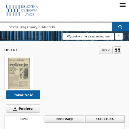
Wyszukiwanie zaawansowane
?
OBIEKT
Pokaż treść
Pobierz
OPIS
INFORMACJE
STRUKTURA