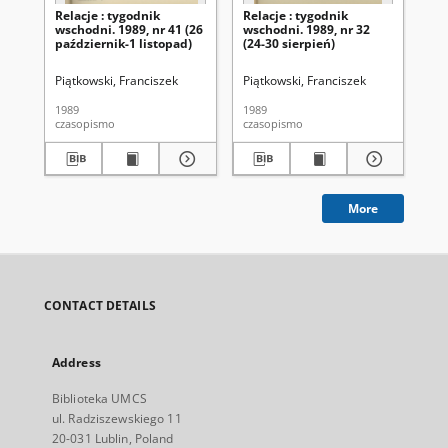
Relacje : tygodnik
Relacje : tygodnik
Rel
wschodni. 1989, nr 41 (26
wschodni. 1989, nr 32
ws
październik-1 listopad)
(24-30 sierpień)
(17
Piątkowski, Franciszek
Piątkowski, Franciszek
Pią
1989
1989
198
czasopismo
czasopismo
cza
More
CONTACT DETAILS
Address
Biblioteka UMCS
ul. Radziszewskiego 11
20-031 Lublin, Poland