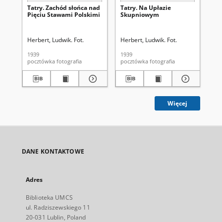
Tatry. Zachód słońca nad
Tatry. Na Upłazie
Ta
Pięciu Stawami Polskimi
Skupniowym
Herbert, Ludwik. Fot.
Herbert, Ludwik. Fot.
Her
1939
1939
193
pocztówka fotografia
pocztówka fotografia
Więcej
DANE KONTAKTOWE
Adres
Biblioteka UMCS
ul. Radziszewskiego 11
20-031 Lublin, Poland