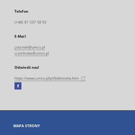
Telefon
(+48) 81 537 58 93
E-Mail
j.startek@umcs.pl
u.zielinska@umcs.pl
Odwiedź nas!
https://www.umcs.pl/pl/biblioteka.htm
Facebook
Link
zewnętrzny,
otworzy
się
w
nowej
MAPA STRONY
karcie