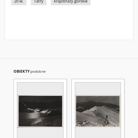
20 w.
Tatry
krajobrazy górskie
OBIEKTY
podobne