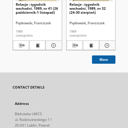
Relacje : tygodnik
Relacje : tygodnik
Rel
wschodni. 1989, nr 41 (26
wschodni. 1989, nr 32
ws
październik-1 listopad)
(24-30 sierpień)
(17
Piątkowski, Franciszek
Piątkowski, Franciszek
Pią
1989
1989
198
czasopismo
czasopismo
cza
More
CONTACT DETAILS
Address
Biblioteka UMCS
ul. Radziszewskiego 11
20-031 Lublin, Poland