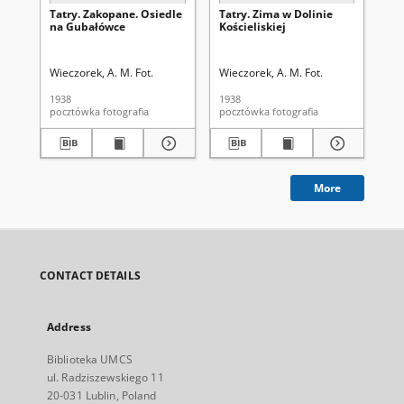
Tatry. Zakopane. Osiedle
Tatry. Zima w Dolinie
Tat
na Gubałówce
Kościeliskiej
sc
Wieczorek, A. M. Fot.
Wieczorek, A. M. Fot.
Wie
1938
1938
193
pocztówka fotografia
pocztówka fotografia
More
CONTACT DETAILS
Address
Biblioteka UMCS
ul. Radziszewskiego 11
20-031 Lublin, Poland