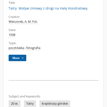
Title:
Tatry. Motyw zimowy z drogi na Halę Kondratową
Creator:
Wieczorek, A. M. Fot.
Date:
1938
Type:
pocztówka
;
fotografia
More
Subject and keywords:
20 w.
Tatry
krajobrazy górskie