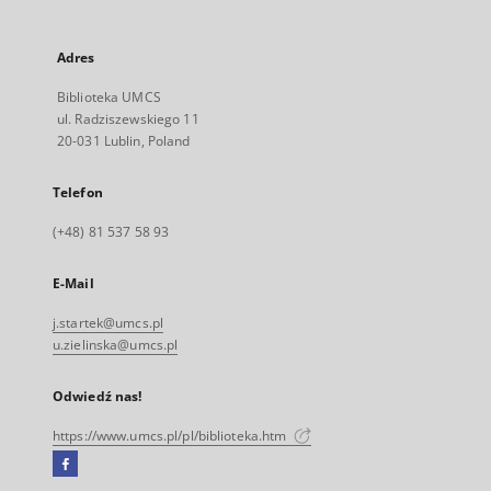
Adres
Biblioteka UMCS
ul. Radziszewskiego 11
20-031 Lublin, Poland
Telefon
(+48) 81 537 58 93
E-Mail
j.startek@umcs.pl
u.zielinska@umcs.pl
Odwiedź nas!
https://www.umcs.pl/pl/biblioteka.htm
Facebook
Link