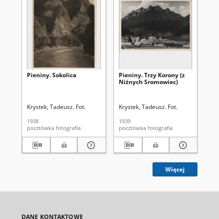
Pieniny. Sokolica
Pieniny. Trzy Korony (z
Pi
Niżnych Sromowiec)
Krystek, Tadeusz. Fot.
Krystek, Tadeusz. Fot.
Kry
1938
1939
193
pocztówka fotografia
pocztówka fotografia
Więcej
DANE KONTAKTOWE