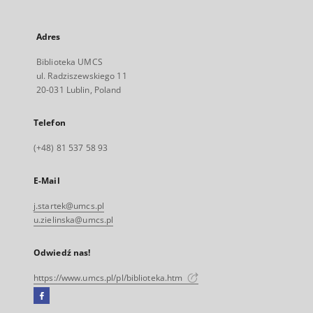
Adres
Biblioteka UMCS
ul. Radziszewskiego 11
20-031 Lublin, Poland
Telefon
(+48) 81 537 58 93
E-Mail
j.startek@umcs.pl
u.zielinska@umcs.pl
Odwiedź nas!
https://www.umcs.pl/pl/biblioteka.htm
Facebook
Link