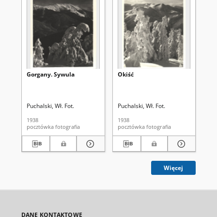
Gorgany. Sywula
Okiść
Go
Go
Puchalski, Wł. Fot.
Puchalski, Wł. Fot.
Kle
1938
1938
193
pocztówka fotografia
pocztówka fotografia
Więcej
DANE KONTAKTOWE