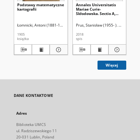
Podstawy matematyczne
Annales Universitatis
Na
kartografii
Mariae Curie-
sa
Skłodowska. Sectio A,
Mathematica. Vol. 73
(2019), 1 - Spis treści
Łomnicki, Antoni (1881-1941)
Prus, Stanisław (1955- ). Red.
Róż
1905
2018
190
książka
spis
ksi
Więcej
DANE KONTAKTOWE
Adres
Biblioteka UMCS
ul. Radziszewskiego 11
20-031 Lublin, Poland