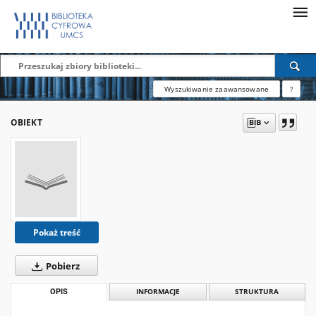
Wyszukiwanie zaawansowane
?
OBIEKT
Pokaż treść
Pobierz
OPIS
INFORMACJE
STRUKTURA