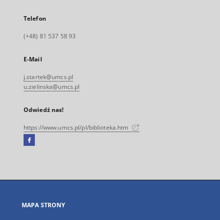
Telefon
(+48) 81 537 58 93
E-Mail
j.startek@umcs.pl
u.zielinska@umcs.pl
Odwiedź nas!
https://www.umcs.pl/pl/biblioteka.htm
Facebook
Link
zewnętrzny,
otworzy
się
w
nowej
MAPA STRONY
karcie