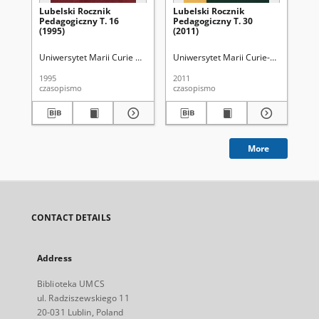
Lubelski Rocznik
Lubelski Rocznik
Ps
Pedagogiczny T. 16
Pedagogiczny T. 30
(1995)
(2011)
Uniwersytet Marii Curie Skłodowskiej (Lublin). Wydział Pedagogiki i Psy
Uniwersytet Marii Curie-Skłodowskiej 
Wal
1995
2011
200
czasopismo
czasopismo
ksi
More
CONTACT DETAILS
Address
Biblioteka UMCS
ul. Radziszewskiego 11
20-031 Lublin, Poland